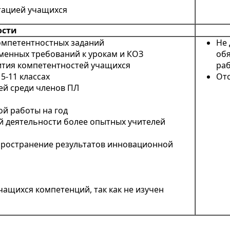
тацией учащихся
ости
омпетентностных заданий
Не 
менных требований к урокам и КОЗ
обя
ития компетентностей учащихся
ра
5-11 классах
Отс
ей среди членов ПЛ
ой работы на год
 деятельности более опытных учителей
пространение результатов инновационной
чащихся компетенций, так как не изучен