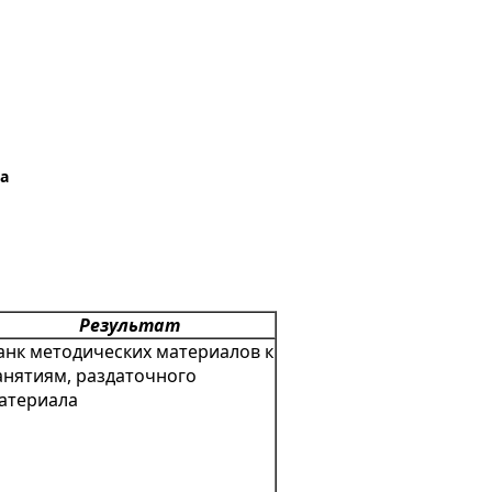
а
Результат
анк методических материалов к
анятиям, раздаточного
атериала