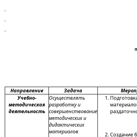
Направление
Задача
Мероп
Учебно-
Осуществлять
Подготовк
методическая
разработку и
материалов
деятельность
совершенствование
раздаточн
методических и
дидактических
материалов
Создание б