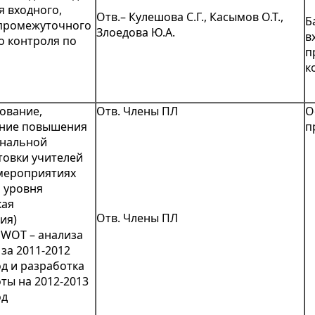
 входного,
Отв.– Кулешова С.Г., Касымов О.Т.,
Б
 промежуточного
Злоедова Ю.А.
в
о контроля по
п
к
ование,
Отв. Члены ПЛ
О
ние повышения
п
нальной
товки учителей
 мероприятиях
 уровня
кая
Отв. Члены ПЛ
ия)
SWOT – анализа
за 2011-2012
д и разработка
ты на 2012-2013
од