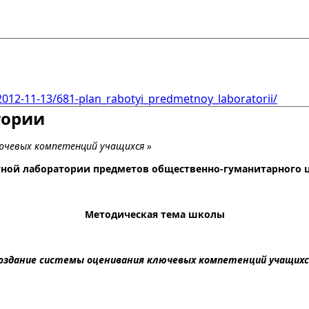
2012-11-13/681-plan_rabotyi_predmetnoy_laboratorii/
тории
ючевых компетенций учащихся »
ной лаборатории предметов общественно-гуманитарного ци
Методическая тема школы
оздание системы оценивания ключевых компетенций учащихс