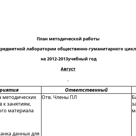
План методической работы
предметной лаборатории общественно-гуманитарного цикл
на 2012-2013учебный год
Август
риятия
Ответственный
а методических
Отв. Члены ПЛ
Б
 к занятиям,
з
ого материала
м
анка данных для