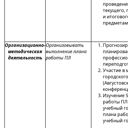
проведения
текущего,
и итоговог
предметам
Организационно-
Организовывать
Прогнозир
методическая
выполнение плана
планирова
деятельность
работы ПЛ
профессио
переподго
Участие в
городского
(Августовс
конференц
Изучение 
работы ПЛ 
учебный го
плана рабо
учебный г