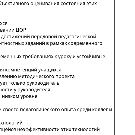
бъективного оценивания состояния этих
хся
овании ЦОР
 достижений передовой педагогической
ентностных заданий в рамках современного
еменных требованиях к уроку и устойчивые
ня компетенций учащихся
влению методического проекта
ует только руководитель
ности у руководителя
а низком уровне
 своего педагогического опыта среди коллег и
ехнологий
ущейся неэффективности этих технологий