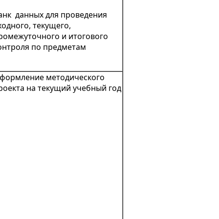
анк данных для проведения
ходного, текущего,
ромежуточного и итогового
онтроля по предметам
формление методического
роекта на текущий учебный год