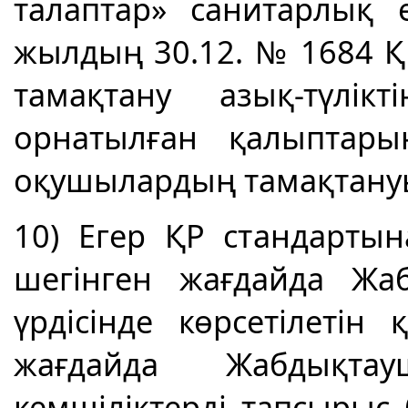
талаптар» санитарлық 
жылдың 30.12. № 1684 ҚР
тамақтану азық-түлік
орнатылған қалыптары
оқушылардың тамақтану
10) Егер ҚР стандарты
шегінген жағдайда Жа
үрдісінде көрсетілетін
жағдайда Жабдықта
кемшіліктерді тапсырыс