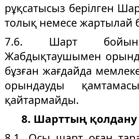
рұқсатысыз берілген Шар
толық немесе жартылай б
7.6. Шарт бойынш
Жабдықтаушымен орынд
бұзған жағдайда мемлеке
орындауды қамтамас
қайтармайды.
8. Шарттың қолдану
8.1. Осы шарт оған тар