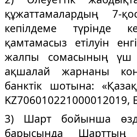
құжаттамалардың 7-қо
кепілдеме түрінде ке
қамтамасыз етілуін енг
жалпы сомасының үш п
ақшалай жарнаны кон
банктік шотына: «Қаз
KZ706010221000012019, Б
3) Шарт бойынша өзде
барысында Шарттың б