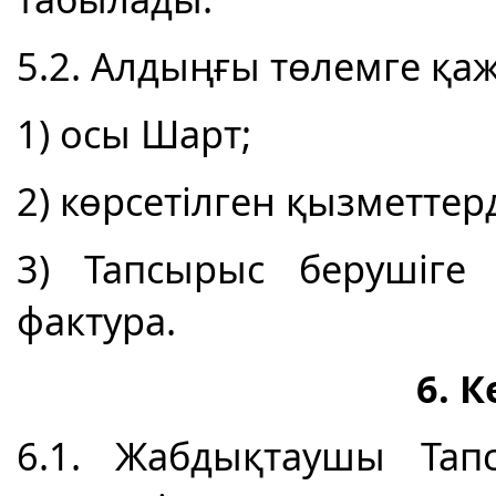
5.2. Алдыңғы төлемге қаж
1) осы Шарт;
2) көрсетілген қызметтерд
3) Тапсырыс берушіге
фактура.
6. 
6.1. Жабдықтаушы Тап