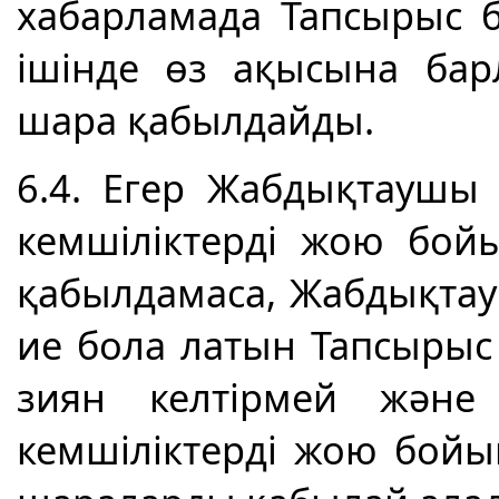
хабарламада Тапсырыс 
ішінде өз ақысына бар
шара қабылдайды.
6.4. Егер Жабдықтаушы
кемшіліктерді жою бо
қабылдамаса, Жабдықта
ие бола латын Тапсырыс
зиян келтірмей және
кемшіліктерді жою бойы