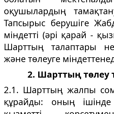
оқушылардың тамақта
Тапсырыс берушіге Жаб
міндетті (әрі қарай - қы
Шарттың талаптары нег
және төлеуге міндеттенед
2. Шарттың төлеу
2.1. Шарттың жалпы сомас
құрайды: оның ішінде 
қызметті көрсету