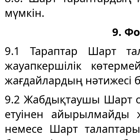
мүмкін.
9. Ф
9.1 Тараптар Шарт та
жауапкершілік көтерме
жағдайлардың нәтижесі 
9.2 Жабдықтаушы Шарт 
етуінен айырылмайды 
немесе Шарт талаптар