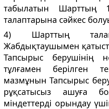
табылатын Шарттың 1-
талаптарына сәйкес болуы
4) Шарттың тала
Жабдықтаушымен қатыст
Тапсырыс берушінің 
тұлғамен берілген те
мазмұнын Тапсырыс беруш
рұқсатысыз ашуға бо
міндеттерді орындау үш