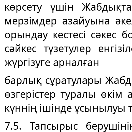
көрсету үшін Жабдықт
мерзімдер азайуына әк
орындау кестесі сәкес б
сәйкес түзетулер енгіз
жүргізуге арналған
барлық сұратулары Жаб
өзгерістер туралы өкім 
күннің ішінде ұсынылуы т
7.5. Тапсырыс беруші