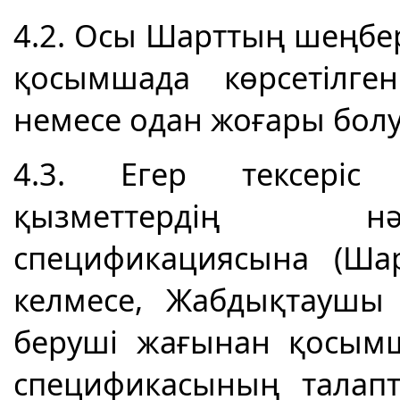
4.2. Осы Шарттың шеңбер
қосымшада көрсетілге
немесе одан жоғары болу
4.3. Егер тексеріс 
қызметтердің нә
спецификациясына (Ша
келмесе, Жабдықтаушы 
беруші жағынан қосым
спецификасының талапт