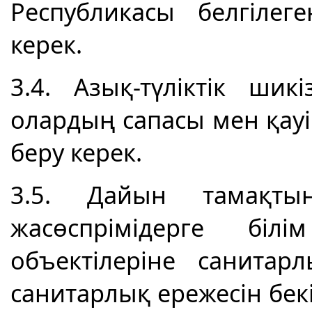
Республикасы белгілег
керек.
3.4. Азық-түліктік ши
олардың сапасы мен қауіп
беру керек.
3.5. Дайын тамақты
жасөспрімідерге бі
объектілеріне санитар
санитарлық ережесін бек