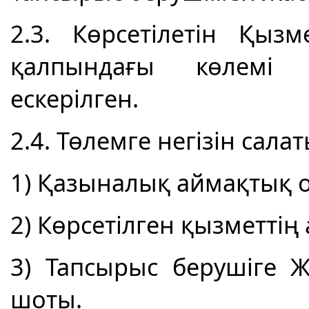
2.3. Көрсетілетін Қыз
қалпындағы көлемі 
ескерілген.
2.4. Төлемге негізін сала
1) Қазыналық аймақтық о
2) Көрсетілген қызметтің а
3) Тапсырыс берушіге 
шоты.