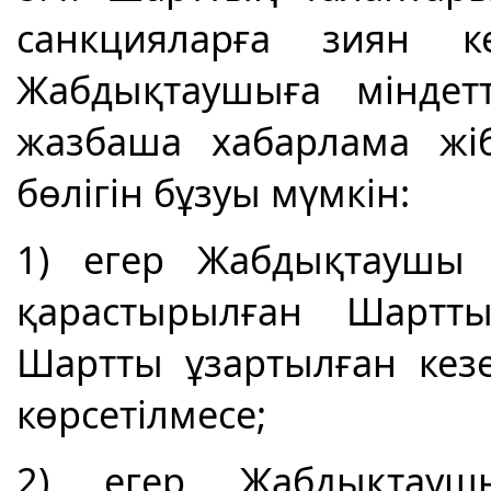
санкцияларға зиян к
Жабдықтаушыға міндет
жазбаша хабарлама жі
бөлігін бұзуы мүмкін:
1) егер Жабдықтаушы 
қарастырылған Шартт
Шартты ұзартылған кез
көрсетілмесе;
2) егер Жабдықтау