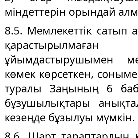
міндеттерін орындай алм
8.5. Мемлекеттік сатып 
қарастырылмағ
ұйымдастырушымен ме
көмек көрсеткен, соныме
туралы Заңының 6 баб
бұзушылықтары анықта
кезеңде бұзылуы мүмкін.
8.6. Шарт тараптардың 