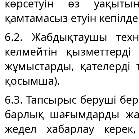
көрсетуін өз уақытын
қамтамасыз етуін кепілде
6.2. Жабдықтаушы тех
келмейтін қызметтерді 
жұмыстарды, қателерді т
қосымша).
6.3. Тапсырыс беруші бе
барлық шағымдарды жа
жедел хабарлау керек