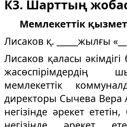
К3. Шарттың жоба
Мемлекеттік қызмет
Лисаков қ. _____жылғы «__»
Лисаков қаласы әкімдігі 
жасөспірімдердің 
мемлекеттік коммунал
директоры Сычева Вера 
негізінде әрекет ететін, б
негізінде әрекет ет