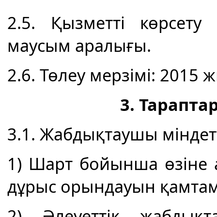
2.5. Қызметті көрсету
маусым аралығы.
2.6. Төлеу мерзімі: 2015
3. Тарапта
3.1. Жабдықтаушы міндетт
1) Шарт бойынша өзіне 
дұрыс орындауын қамтам
2) Әлеуеттік жабдықт