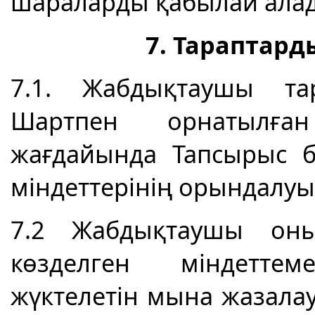
шараларды қабылай ала
7. Тараптард
7.1. Жабдықтаушы та
Шартпен орнатылған
жағдайында Тапсырыс 
міндеттерінің орындалуы
7.2 Жабдықтаушы
оның
көзделген міндетте
жүктелетін мына жазал