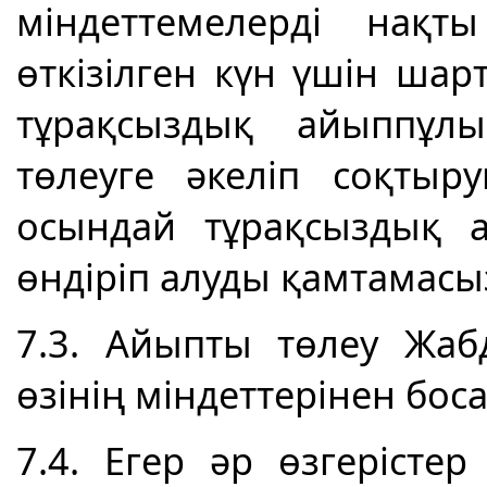
міндеттемелерді нақт
өткізілген күн үшін ша
тұрақсыздық айыппұлы
төлеуге әкеліп соқтыр
осындай тұрақсыздық а
өндіріп алуды қамтамасыз
7.3. Айыпты төлеу Жа
өзінің міндеттерінен бос
7.4. Егер әр өзгеріст