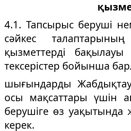
қызме
4.1. Тапсырыс беруші н
сәйкес талаптарының с
қызметтерді бақылауы
тексерістер бойынша ба
шығындарды Жабдықтау
осы мақсаттары үшін а
берушіге өз уақытында 
керек.