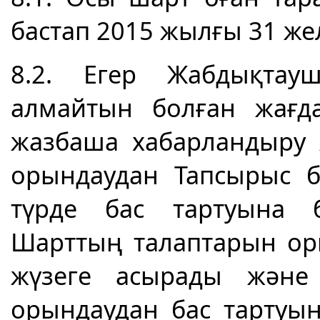
бастап 2015 жылғы 31 жел
8.2. Егер Жабдықтау
алмайтын болған жағд
жазбаша хабарландыру 
орындаудан Тапсырыс б
түрде бас тартуына 
Шарттың талаптарын оры
жүзеге асырады және
орындаудан бас тартуын