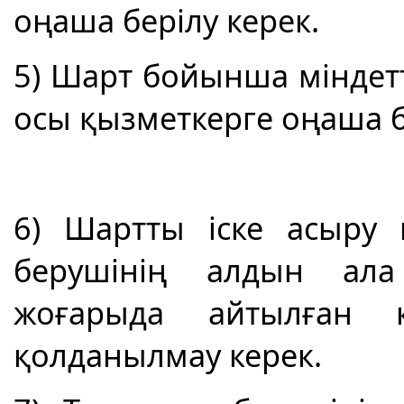
оңаша берілу керек.
5) Шарт бойынша міндет
осы қызметкерге оңаша б
6) Шартты іске асыру 
берушінің алдын ала 
жоғарыда айтылған қ
қолданылмау керек.