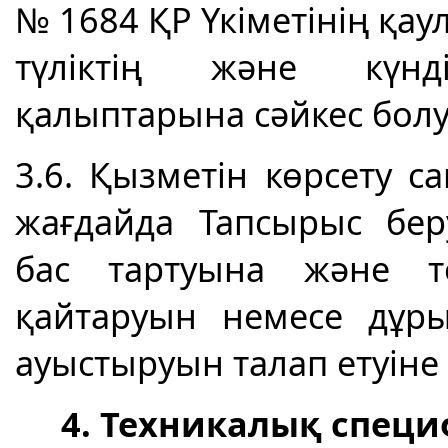
№ 1684 ҚР Үкіметінің қау
түліктің және күнді
қалыптарына сәйкес болу
3.6. Қызметін көрсету 
жағдайда Тапсырыс бе
бас тартуына және т
қайтаруын немесе дұры
ауыстыруын талап етуіне
4. Техникалық специ