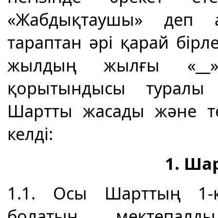
«Жабдықтаушы» деп атал
тараптан әрі қарай бірл
жылдың жылғы «__» 
қорытындысы туралы 
Шартты жасады және тө
келді:
1. Ша
1.1. Осы Шарттың 1-қ
болатын мектепалды