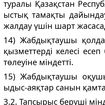
туралы Қазақстан Респу
ыстық тамақты дайында
жалдау үшін шарт жасаса
14) Жабдықтаушы қолда
қызметтерді келесі есеп
төлеуіне міндетті.
15) Жабдықтаушы оқушы
ыдыс-аяқтар санын қамтам
3.2. Тапсырыс беруші мінд