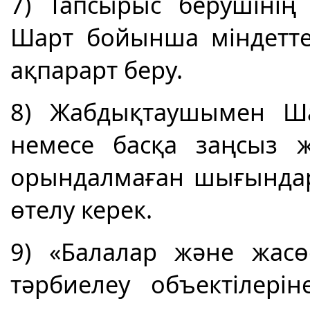
7) Тапсырыс берушінің
Шарт бойынша міндетте
ақпарарт беру.
8) Жабдықтаушымен Ша
немесе басқа заңсыз ж
орындалмаған шығында
өтелу керек.
9) «Балалар және жасө
тәрбиелеу объектілері