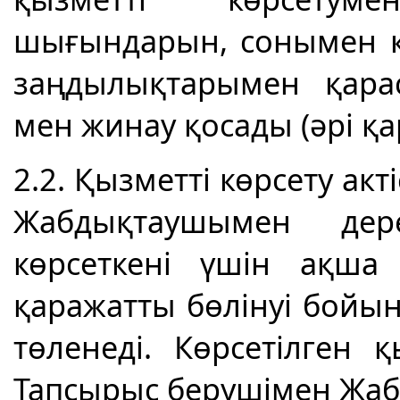
шығындарын, сонымен қ
заңдылықтарымен қара
мен жинау қосады (әрі қ
2.2. Қызметті көрсету ак
Жабдықтаушымен дер
көрсеткені үшін ақша
қаражатты бөлінуі бойы
төленеді. Көрсетілген
Тапсырыс берушімен Жабд