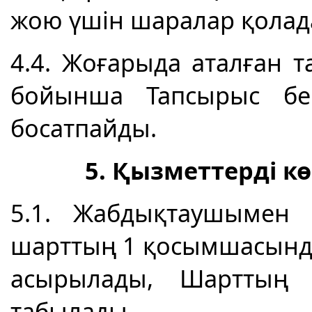
жою үшін шаралар қолад
4.4. Жоғарыда аталған 
бойынша Тапсырыс бер
босатпайды.
5. Қызметтерді к
5.1. Жабдықтаушымен қ
шарттың 1 қосымшасында
асырылады, Шарттың 
табылады.