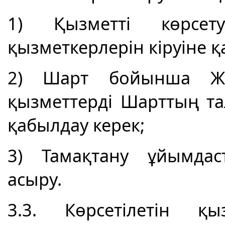
1) Қызметті көрсе
қызметкерлерін кіруіне қ
2) Шарт бойынша Жаб
қызметтерді Шарттың та
қабылдау керек;
3) Тамақтану ұйымдас
асыру.
3.3. Көрсетілетін қы