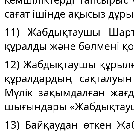
сағат ішінде ақысыз дұры
11) Жабдықтаушы Шарт
құралды және бөлмені қол
12) Жабдықтаушы құрылғ
құралдардың сақталуын 
Мүлік зақымдалған жағд
шығындары «Жабдықтаушы
13) Байқаудан өткен Жа