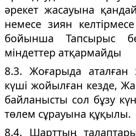
әрекет жасауына қанда
немесе зиян келтірме
бойынша Тапсырыс б
міндеттер атқармайды
8.3. Жоғарыда аталған
күші жойылған кезде, 
байланысты сол бұзу кү
төлем сұрауына құқылы.
8.4. Шарттың талаптар