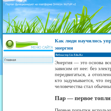
Как люди научились уп
энергии
Вебмастер Lis-Edu.Kz
Главная
Энергия — это основа вс
зависим от нее: без элек
передвигаться, а отоплен
кто задумывается, что п
человечества стал обычны
Пар — первое топли
Первые попытки использов