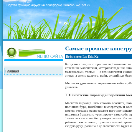
Самые прочные констру
Вебмастер Lis-Edu.Kz
Когда мы говорим о прочности, большинство п
сочетание математики, материаловедения, ин
Главная
материалами, третьи — с технологиями укладк
эпохи, а смену культур, войн, стихийных бед
Мы часто удивляемся современным небоскрёбам
удивлять
1. Египетские пирамиды пережили бол
Масштаб пирамид Гизы сложно осознать, пока 
песчаных бурь, колебаний температуры и осед
форма: тетраэдр распределяет нагрузку макси
пирамида буквально «распирает» сама себя, п
Также важны способы укладки камня: блоки
работает как монолит, противостоящий эроз
скорую руку, разница в долговечности будет не