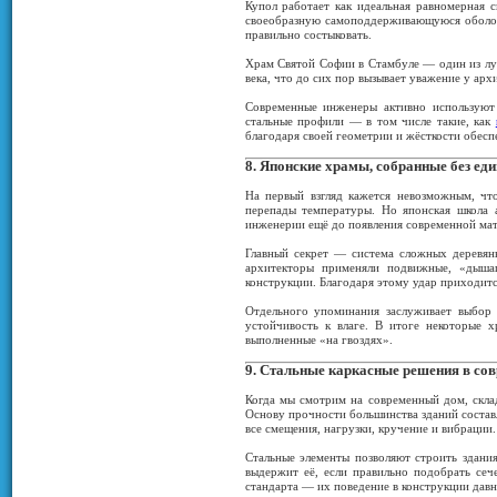
Купол работает как идеальная равномерная 
своеобразную самоподдерживающуюся оболочк
правильно состыковать.
Храм Святой Софии в Стамбуле — один из лу
века, что до сих пор вызывает уважение у ар
Современные инженеры активно используют
стальные профили — в том числе такие, как
благодаря своей геометрии и жёсткости обесп
8. Японские храмы, собранные без еди
На первый взгляд кажется невозможным, чт
перепады температуры. Но японская школа 
инженерии ещё до появления современной мат
Главный секрет — система сложных деревянн
архитекторы применяли подвижные, «дышащ
конструкции. Благодаря этому удар приходится
Отдельного упоминания заслуживает выбор 
устойчивость к влаге. В итоге некоторые 
выполненные «на гвоздях».
9. Стальные каркасные решения в сов
Когда мы смотрим на современный дом, склад
Основу прочности большинства зданий составл
все смещения, нагрузки, кручение и вибрации.
Стальные элементы позволяют строить здани
выдержит её, если правильно подобрать се
стандарта — их поведение в конструкции давн