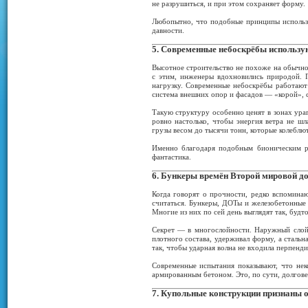
не разрушиться, и при этом сохраняет форму.
Любопытно, что подобные принципы использ
давности.
5. Современные небоскрёбы использ
Высотное строительство не похоже на обычное
с этим, инженеры вдохновились природой. П
нагрузку. Современные небоскрёбы работают
система внешних опор и фасадов — «корой»,
Такую структуру особенно ценят в зонах ура
ровно настолько, чтобы энергия ветра не 
грузы весом до тысячи тонн, которые колеблют
Именно благодаря подобным бионическим ре
фантастика.
6. Бункеры времён Второй мировой до
Когда говорят о прочности, редко вспомина
считаться. Бункеры, ДОТы и железобетонные
Многие из них по сей день выглядят так, будто
Секрет — в многослойности. Наружный слой 
плотного состава, удерживал форму, а стальн
так, чтобы ударная волна не входила перпенд
Современные испытания показывают, что нек
армированным бетоном. Это, по сути, долгов
7. Купольные конструкции признаны 