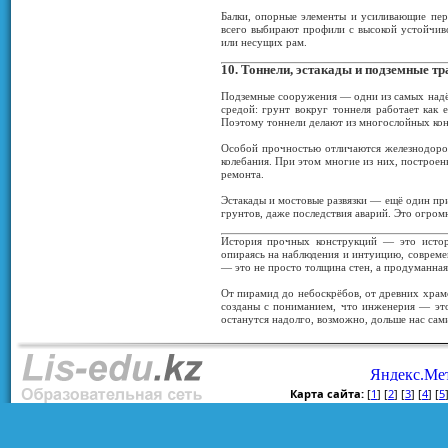
Балки, опорные элементы и усиливающие пере
всего выбирают профили с высокой устойчив
или несущих рам.
10. Тоннели, эстакады и подземные т
Подземные сооружения — одни из самых надёж
средой: грунт вокруг тоннеля работает как 
Поэтому тоннели делают из многослойных кон
Особой прочностью отличаются железнодоро
колебания. При этом многие из них, построен
ремонта.
Эстакады и мостовые развязки — ещё один пр
грунтов, даже последствия аварий. Это огром
История прочных конструкций — это истор
опираясь на наблюдения и интуицию, современ
— это не просто толщина стен, а продуманная 
От пирамид до небоскрёбов, от древних храм
созданы с пониманием, что инженерия — это
останутся надолго, возможно, дольше нас сам
Карта сайта:
[
1
] [
2
] [
3
] [
4
] [
5