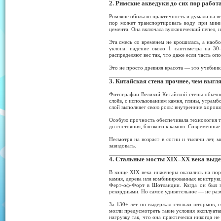
2. Римские акведуки до сих пор работ
Римляне обожали практичность и думали на ве
пор может транспортировать воду при мини
цемента. Она включала вулканический пепел, и
Эта смесь со временем не крошилась, а наоб
уклона: падение около 1 сантиметра на 30
распределяют вес так, что даже если часть о
Это не просто древняя красота — это учебник
3. Китайская стена прочнее, чем выгл
Фотографии Великой Китайской стены обычно 
слоёв, с использованием камня, глины, утрам
слой выполняет свою роль: внутренние хорошо
Особую прочность обеспечивала технология т
до состояния, близкого к камню. Современные
Несмотря на возраст в сотни и тысячи лет, 
завидовать.
4. Стальные мосты XIX–XX века выдер
В конце XIX века инженеры оказались на по
камня, дерева или комбинированных конструкц
Ферт-оф-Форт в Шотландии. Когда он был з
рекордными. Но самое удивительное — не раз
За 130+ лет он выдержал столько штормов, с
могли предусмотреть такие условия эксплуат
нагрузку так, что она практически никогда не