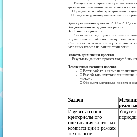
Инициировать практическую деятельность
критического мышления через чтение и письмо
Определить способы критериального оцени
Определить уровень результативности проек
Время реализации проекта:
2012 – 2013уч.г
Вид деятельности:
групповая работа.
Особенности проекта:
Составление критериев оценивания ключев
Результативной особенностью проекта явля
«Критического мышления через чтение и п
начальных классов по данной технологии.
Область применения проекта:
Результаты данного проекта могут быть исп
Перспективы развития проекта:
Ø Вести работу с целью пополнения т
Ø Разработать критерии оценивания 
письмо»
Ø Оформить материалы проекта в вид
Задачи
Механи
реализа
Изучить теорию
Услуги с
критериального
периодич
оценивания ключевых
компетенций в рамках
технологии