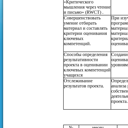
«Критического
мышления через чтение
и письмо» (RWCT) .
Совершенствовать
При изу
умение отбирать
програм
материал и составлять
материа
критерии оценивания
материал
ключевых
критери
компетенций.
оценива
Способы определения
Создани
результативности
оценива
проекта в оценивании
уровням
ключевых компетенций
учащихся
Отслеживание
Определ
результатов проекта.
анализа 
собстве
деятель
проекта.
№
месяц