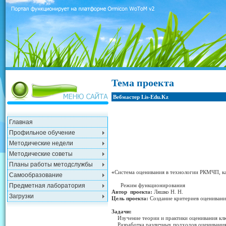
Тема проекта
Вебмастер Lis-Edu.Kz
Главная
Профильное обучение
Методические недели
Методические советы
Планы работы методслужбы
«
Система оценивания в технологии РКМЧП, к
Самообразование
Предметная лаборатория
Режим функционирования
Автор проекта:
Ляшко Н. Н.
Загрузки
Цель проекта:
Создание критериев оценивани
Задачи:
Изучение теории и практики оценивания клю
Разработка различных подходов оценивания