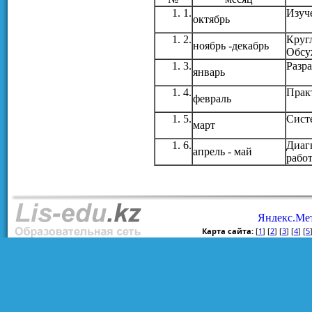
1.
Изуч
октябрь
2.
Кругл
ноябрь -декабрь
Обсу
3.
Разр
январь
4.
Прак
февраль
5.
Сист
март
6.
Диаг
апрель - май
рабо
Карта сайта:
[
1
] [
2
] [
3
] [
4
] [
5