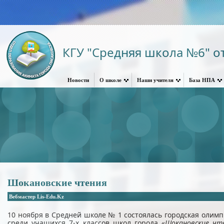
КГУ "Средняя школа №6" от
Новости
О школе
Наши учителя
База НПА
Шокановские чтения
Вебмастер Lis-Edu.Kz
10 ноября в Средней школе № 1 состоялась городская олимп
среди учащихся 7-х классов школ города «
Шокановские чт