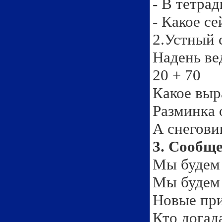
- В тетрад
- Какое се
2.Устный 
Надень ве
20 + 70
Какое вы
Разминка 
А снегови
3. Сообще
Мы будем 
Мы будем
Новые пр
Кто догад