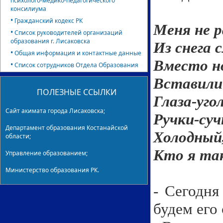
психолого-медико-педагогического
консилиума
•
Гражданский кодекс РК
Меня не 
•
Список руководителей организаций
образования г. Лисаковска
Из снега 
•
Общая информация и контактные данные
Вместо н
•
Список сотрудников Отдела Образования
Вставили
ПОЛЕЗНЫЕ ССЫЛКИ
Глаза-уго
Сайт акимата города Лисаковска;
Ручки-суч
Департамент образования Костанайской
Холодный
области;
Кто я так
Управление образованием;
Министерство образования РК.
- Сегодня
будем его 