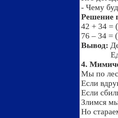
- Чему бу
Решение п
42 + 34 = (
76 – 34 = (
Вывод:
Д
Единицы
4. Мимич
Мы по лес
Если вдру
Если сбил
Злимся мы
Но старае