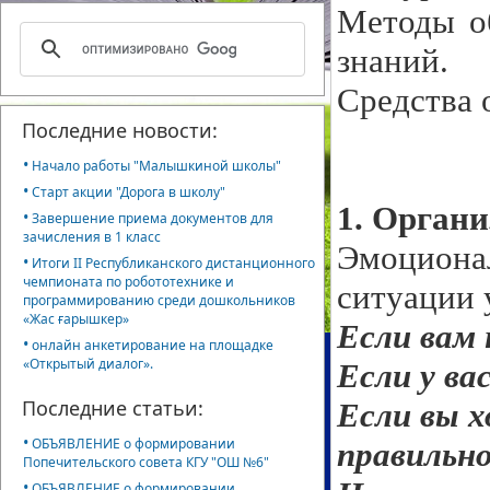
Методы об
знаний.
Средства 
Последние новости:
•
Начало работы "Малышкиной школы"
•
Старт акции "Дорога в школу"
1. Органи
•
Завершение приема документов для
зачисления в 1 класс
Эмоциона
•
Итоги II Республиканского дистанционного
чемпионата по робототехнике и
ситуации 
программированию среди дошкольников
«Жас ғарышкер»
Если вам 
•
онлайн анкетирование на площадке
«Открытый диалог».
Если у ва
Последние статьи:
Если вы х
•
ОБЪЯВЛЕНИЕ о формировании
правильн
Попечительского совета КГУ "ОШ №6"
•
ОБЪЯВЛЕНИЕ о формировании