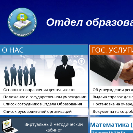
Отдел образова
О НАС
ГОС. УСЛУГ
Основные направления деятельности
Об утверждении регл
Положение о государственном учреждении
Выдача справок для 
Список сотрудников Отдела Образования
Постановка на очер
Список руководителей организаций
Документы на соц. о
Математика (2
Виртуальный методический
кабинет
Вебмастер Lis-Edu.Kz