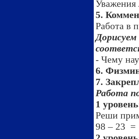
Уважени
5. Коммен
Работа 
Дорисуе
соответст
- Чему на
6. Физми
7. Закреп
Работа п
1 уровень
Реши при
98 – 23
2 уровень