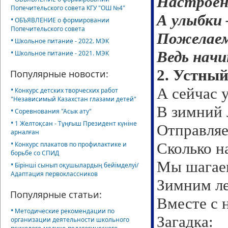
Настроени
Попечительского совета КГУ "ОШ №4"
А улыбки 
•
ОБЪЯВЛЕНИЕ о формировании
Попечительского совета
Пожелаем 
•
Школьное питание - 2022. МЭК
•
Ведь начи
Школьное питание - 2021. МЭК
2. Устный
Популярные новости:
А сейчас 
•
Конкурс детских творческих работ
"Независимый Казахстан глазами детей"
В зимний 
•
Соревнования "Асык ату"
•
1 Желтоқсан - Тұңғыш Президент күніне
Отправляе
арналған
•
Сколько н
Конкурс плакатов по профилактике и
борьбе со СПИД
Мы шагаем
•
Бірінші сынып оқушылардың бейімделуі/
Адаптация первоклассников
Зимним ле
Популярные статьи:
Вместе с 
•
Методические рекомендации по
Загадка:
организации деятельности школьного