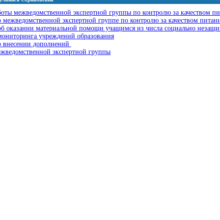
боты межведомственной экспертной группы по контролю за качеством пи
о межведомственной экспертной группе по контролю за качеством питани
об оказании материальной помощи учащимся из числа социально незащ
мониторинга учреждений образования
о внесении дополнений
ежведомственной экспертной группы