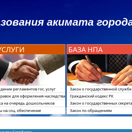
зования акимата города
 УСЛУГИ
БАЗА НПА
дении регламентов гос. услуг
Закон о государственной службе
правок для оформления наследства
Гражданский кодекс РК
ка на очередь дошкольников
Закон о государственных секрет
 на соц. обеспечение
Закон по обращениям
ульниса Серикбаевна