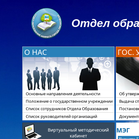
Отдел обра
О НАС
ГОС.
Основные направления деятельности
Об утверж
Положение о государственном учреждении
Выдача с
Список сотрудников Отдела Образования
Постанов
Список руководителей организаций
Документы
МЭГ
Виртуальный методический
кабинет
Нургазина Г