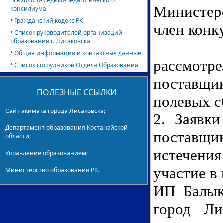
психолого-медико-педагогического
Министер
консилиума
•
Гражданский кодекс РК
член конк
•
Список руководителей организаций
образования г. Лисаковска
•
Общая информация и контактные данные
рассмот
•
Список сотрудников Отдела Образования
поставщик
ПОЛЕЗНЫЕ ССЫЛКИ
полевых с
Сайт акимата города Лисаковска;
2. Заявк
Департамент образования Костанайской
поставщи
области;
истечени
Управление образованием;
участие в 
Министерство образования РК.
ИП Балыкб
город
Ли