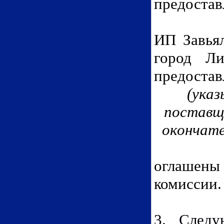
предостав
ИП
Завья
город Ли
предостав
(указ
поставщи
окончате
оглашены
комиссии.
3. След