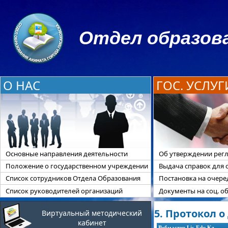
Отдел образова
О НАС
ГОС. УСЛУГ
Основные направления деятельности
Об утверждении регл
Положение о государственном учреждении
Выдача справок для 
Список сотрудников Отдела Образования
Постановка на очер
Список руководителей организаций
Документы на соц. о
5. Протокол о
Виртуальный методический
кабинет
Вебмастер Lis-Edu.Kz