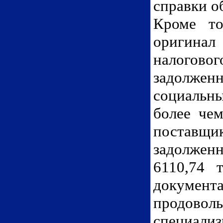
справки о
Кроме то
оригинал
налогово
задолже
социальн
более чем
поставщик
задолжен
6110,74 
докуме
продово
специали