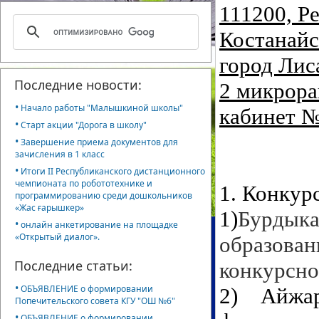
111200, Р
Костанайс
город Лис
Последние новости:
2 микрора
•
Начало работы "Малышкиной школы"
кабинет 
•
Старт акции "Дорога в школу"
•
Завершение приема документов для
зачисления в 1 класс
•
Итоги II Республиканского дистанционного
чемпионата по робототехнике и
1. Конкур
программированию среди дошкольников
«Жас ғарышкер»
1
)
Бурдык
•
онлайн анкетирование на площадке
«Открытый диалог».
образова
Последние статьи:
конкурсно
•
ОБЪЯВЛЕНИЕ о формировании
2)
Айжа
Попечительского совета КГУ "ОШ №6"
•
ОБЪЯВЛЕНИЕ о формировании