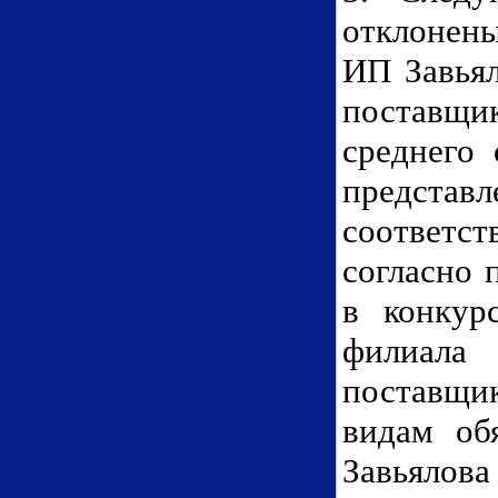
отклонены
ИП Завьял
поставщи
среднего 
предста
соответст
согласно 
в конкур
филиала 
поставщик
видам об
Завьялов