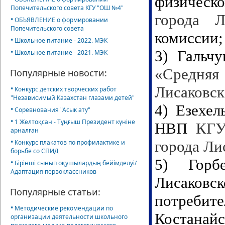
физическ
Попечительского совета КГУ "ОШ №4"
города Л
•
ОБЪЯВЛЕНИЕ о формировании
Попечительского совета
комиссии;
•
Школьное питание - 2022. МЭК
•
3)
Гальч
Школьное питание - 2021. МЭК
«Средняя
Популярные новости:
Лисаковск
•
Конкурс детских творческих работ
"Независимый Казахстан глазами детей"
4)
Езехел
•
Соревнования "Асык ату"
•
1 Желтоқсан - Тұңғыш Президент күніне
НВП
КГУ 
арналған
•
города Ли
Конкурс плакатов по профилактике и
борьбе со СПИД
5)
Горбен
•
Бірінші сынып оқушылардың бейімделуі/
Адаптация первоклассников
Лисаков
Популярные статьи:
потребит
•
Методические рекомендации по
Костанайс
организации деятельности школьного