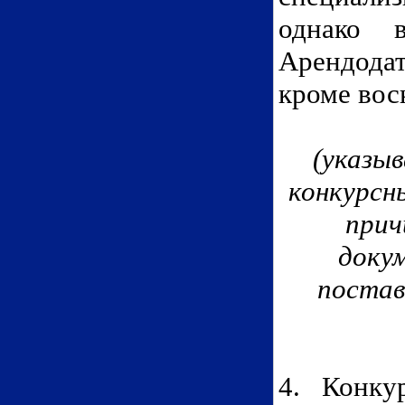
однако в
Арендодат
кроме вос
(указы
конкурсн
прич
доку
постав
4. Конку