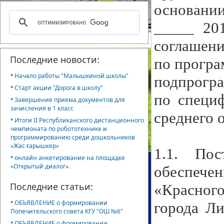
основании
_____ 20
соглашен
Последние новости:
по програ
•
Начало работы "Малышкиной школы"
подпрогра
•
Старт акции "Дорога в школу"
по специф
•
Завершение приема документов для
зачисления в 1 класс
среднего 
•
Итоги II Республиканского дистанционного
чемпионата по робототехнике и
программированию среди дошкольников
«Жас ғарышкер»
1.1. Пос
•
онлайн анкетирование на площадке
«Открытый диалог».
обеспече
Последние статьи:
«Красного
•
ОБЪЯВЛЕНИЕ о формировании
города Ли
Попечительского совета КГУ "ОШ №6"
•
ОБЪЯВЛЕНИЕ о формировании