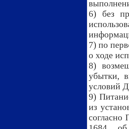
выполнени
6) без пр
использо
информаци
7) по пер
о ходе ис
8) возме
убытки, 
условий Д
9) Питани
из устано
согласно 
1684 об