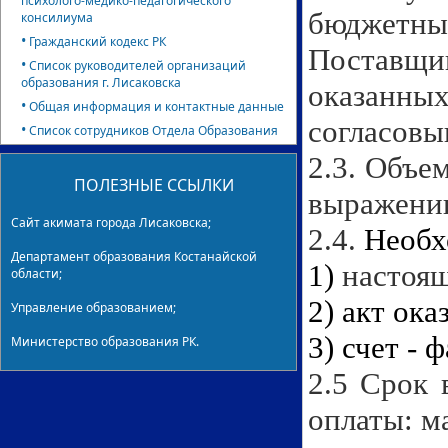
психолого-медико-педагогического
бюджетн
консилиума
•
Гражданский кодекс РК
Поставщи
•
Список руководителей организаций
образования г. Лисаковска
оказанных
•
Общая информация и контактные данные
согласовы
•
Список сотрудников Отдела Образования
2.3. Объе
ПОЛЕЗНЫЕ ССЫЛКИ
выражении
Сайт акимата города Лисаковска;
2.4.
Необх
Департамент образования Костанайской
1)
настоя
области;
2) акт ока
Управление образованием;
3) счет -
Министерство образования РК.
2.5 Срок 
оплаты: ма