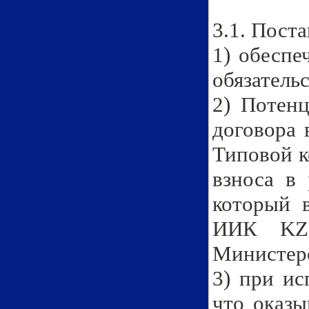
3.1. Пост
1) обеспе
обязатель
2) Потен
договора 
Типовой к
взноса в
который в
ИИК KZ7
Министер
3) при ис
что оказы