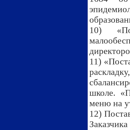
эпидемио
образован
10) «По
малообе
директоро
11) «Пост
раскладк
сбалансир
школе. «
меню на у
12) Поста
Заказчика