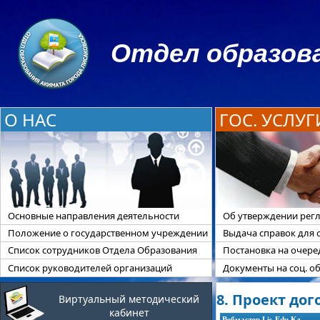
Отдел образова
О НАС
ГОС. УСЛУГ
Основные направления деятельности
Об утверждении регл
Положение о государственном учреждении
Выдача справок для 
Список сотрудников Отдела Образования
Постановка на очер
Список руководителей организаций
Документы на соц. о
8. Проект дог
Виртуальный методический
кабинет
Вебмастер Lis-Edu.Kz