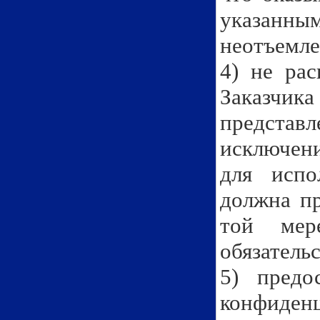
указанн
неотъемле
4) не рас
Заказчи
представл
исключени
для испо
должна пр
той мер
обязательс
5) предо
конфиденц