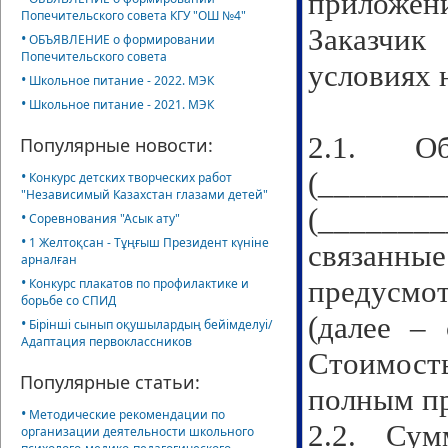
приложен
Попечительского совета КГУ "ОШ №4"
Заказчик
•
ОБЪЯВЛЕНИЕ о формировании
Попечительского совета
условиях 
•
Школьное питание - 2022. МЭК
•
Школьное питание - 2021. МЭК
2.1. О
Популярные новости:
(_______
•
Конкурс детских творческих работ
"Независимый Казахстан глазами детей"
(_______
•
Соревнования "Асык ату"
•
1 Желтоқсан - Тұңғыш Президент күніне
связанны
арналған
•
предусмо
Конкурс плакатов по профилактике и
борьбе со СПИД
(далее – 
•
Бірінші сынып оқушылардың бейімделуі/
Адаптация первоклассников
Стоимост
Популярные статьи:
полным пр
•
Методические рекомендации по
2.2. Сум
организации деятельности школьного