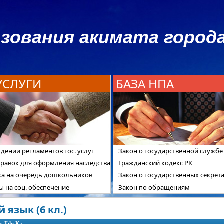
зования акимата города
 УСЛУГИ
БАЗА НПА
дении регламентов гос. услуг
Закон о государственной службе
правок для оформления наследства
Гражданский кодекс РК
ка на очередь дошкольников
Закон о государственных секрет
 на соц. обеспечение
Закон по обращениям
 язык (6 кл.)
is-Edu.Kz