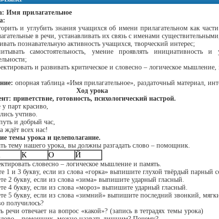
а: Имя прилагательное
а:
орить и углубить знания учащихся об имени прилагательном как части
агательные в речи, устанавливать их связь с именами существительными
ивать познавательную активность учащихся, творческий интерес;
питывать самостоятельность, умение проявлять инициативность и 
ельности;
ектировать и развивать критическое и словесно – логическое мышление, 
ние:
опорная таблица «Имя прилагательное», раздаточный материал, инт
Ход урока
нт: приветствие, готовность, психологический настрой.
 у парт красиво,
лись учтиво.
уть и добрый час,
а ждёт всех нас!
ие темы урока и целеполагание.
ть тему нашего урока, вы должны разгадать слово – помощник.
А
К
О
Й
ектировать словесно – логическое мышление и память.
те 1 и 3 букву, если из слова «горка» выпишите глухой твёрдый парный с
ете 2 букву, если из слова «зима» выпишите ударный гласный.
ете 4 букву, если из слова «мороз» выпишите ударный гласный.
ете 5 букву, если из слова «зимний» выпишите последний звонкий, мягк
во получилось?
асть речи отвечает на вопрос «какой»? (запись в тетрадях т
 слово – помощник, можно назвать лишним? Почему?