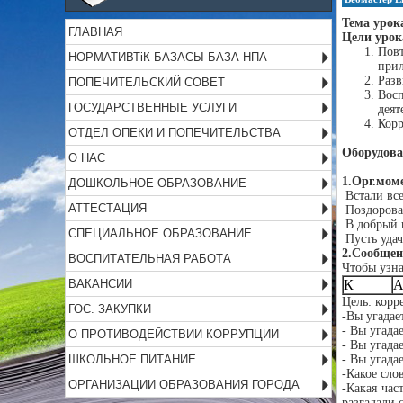
Тема урок
ГЛАВНАЯ
Цели урок
Повт
НОРМАТИВТіК БАЗАСЫ БАЗА НПА
прил
Разв
ПОПЕЧИТЕЛЬСКИЙ СОВЕТ
Вос
ГОСУДАРСТВЕННЫЕ УСЛУГИ
деят
Корр
ОТДЕЛ ОПЕКИ И ПОПЕЧИТЕЛЬСТВА
Оборудова
О НАС
1.Орг.моме
ДОШКОЛЬНОЕ ОБРАЗОВАНИЕ
Встали все
АТТЕСТАЦИЯ
Поздорова
В добрый п
СПЕЦИАЛЬНОЕ ОБРАЗОВАНИЕ
Пусть удач
2.Сообщен
ВОСПИТАТЕЛЬНАЯ РАБОТА
Чтобы узна
ВАКАНСИИ
К
Цель: корр
ГОС. ЗАКУПКИ
-Вы угадае
- Вы угада
О ПРОТИВОДЕЙСТВИИ КОРРУПЦИИ
- Вы угада
ШКОЛЬНОЕ ПИТАНИЕ
- Вы угада
-Какое сло
ОРГАНИЗАЦИИ ОБРАЗОВАНИЯ ГОРОДА
-Какая ч
разгадали