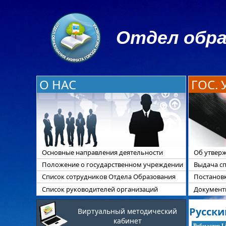
Отдел обра
О НАС
ГОС.
Основные направления деятельности
Об утверж
Положение о государственном учреждении
Выдача с
Список сотрудников Отдела Образования
Постанов
Список руководителей организаций
Документы
Русский
Виртуальный методический
кабинет
Вебмастер L