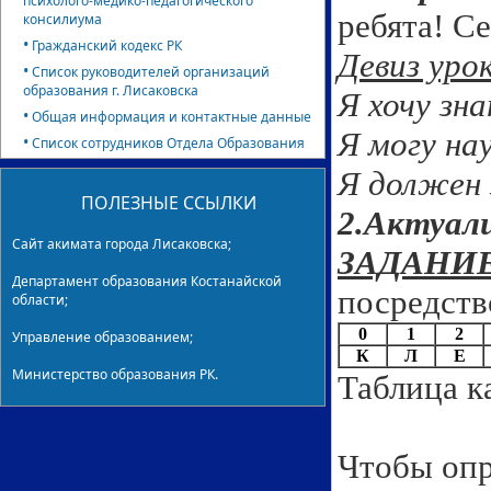
психолого-медико-педагогического
ребята! С
консилиума
•
Гражданский кодекс РК
Девиз уро
•
Список руководителей организаций
образования г. Лисаковска
Я хочу зна
•
Общая информация и контактные данные
Я могу нау
•
Список сотрудников Отдела Образования
Я должен 
ПОЛЕЗНЫЕ ССЫЛКИ
2.Актуал
Сайт акимата города Лисаковска;
ЗАДАНИ
Департамент образования Костанайской
посредств
области;
0
1
2
Управление образованием;
К
Л
Е
Министерство образования РК.
Таблица к
Чтобы опр