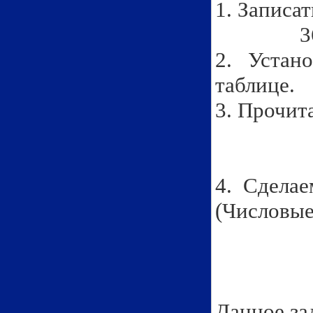
1. Записа
3
2. Устан
таблице.
3. Прочит
8
42
4. Сделае
(Числовые
- како
- поче
Данное за