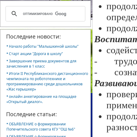
продо
опреде
продол
Последние новости:
Воспитат
•
Начало работы "Малышкиной школы"
содейс
•
Старт акции "Дорога в школу"
- трудол
•
Завершение приема документов для
зачисления в 1 класс
- сознат
•
Итоги II Республиканского дистанционного
чемпионата по робототехнике и
Развиваю
программированию среди дошкольников
«Жас ғарышкер»
прове
•
онлайн анкетирование на площадке
«Открытый диалог».
примен
Последние статьи:
продол
•
ОБЪЯВЛЕНИЕ о формировании
разнос
Попечительского совета КГУ "ОШ №6"
•
ОБЪЯВЛЕНИЕ о формировании