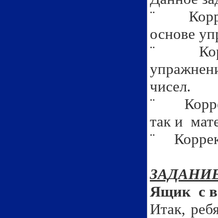
¨ Коррек
основе уп
¨ Коррек
упражнен
чисел.
¨ Коррек
так и мат
¨ Коррек
ЗАДАНИЕ
Ящик с в
Итак, реб