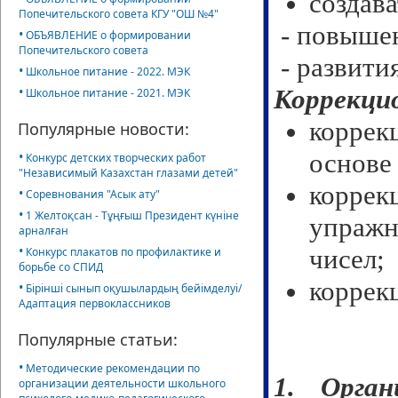
создава
Попечительского совета КГУ "ОШ №4"
- повышен
•
ОБЪЯВЛЕНИЕ о формировании
Попечительского совета
- развити
•
Школьное питание - 2022. МЭК
•
Коррекци
Школьное питание - 2021. МЭК
коррек
Популярные новости:
основе
•
Конкурс детских творческих работ
"Независимый Казахстан глазами детей"
корре
•
Соревнования "Асык ату"
•
1 Желтоқсан - Тұңғыш Президент күніне
упражн
арналған
•
чисел;
Конкурс плакатов по профилактике и
борьбе со СПИД
коррек
•
Бірінші сынып оқушылардың бейімделуі/
Адаптация первоклассников
Популярные статьи:
•
Методические рекомендации по
1. Орган
организации деятельности школьного