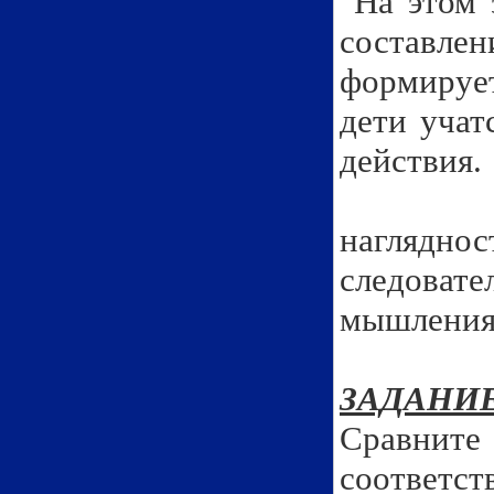
На этом 
составле
формируе
дети учат
действия.
Ответы
нагляднос
следовате
мышления
ЗАДАНИЕ
Сравните
соответст