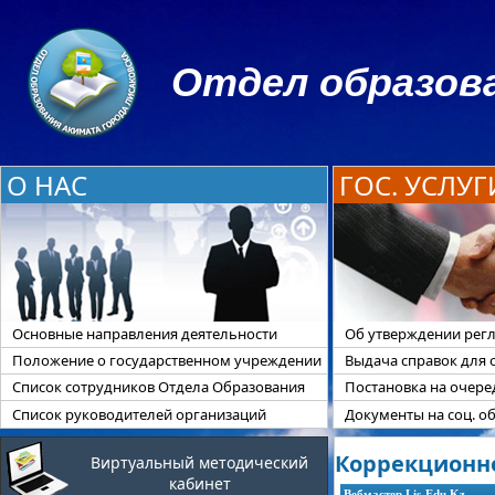
Отдел образова
О НАС
ГОС. УСЛУГ
Основные направления деятельности
Об утверждении регл
Положение о государственном учреждении
Выдача справок для 
Список сотрудников Отдела Образования
Постановка на очер
Список руководителей организаций
Документы на соц. о
Коррекционн
Виртуальный методический
кабинет
Вебмастер Lis-Edu.Kz