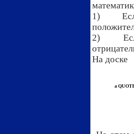
математик
1) Если
положите
2) Если
отрицатель
На доске
а
QUOT