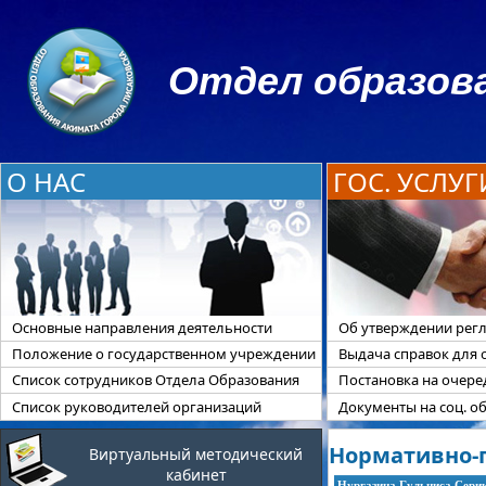
Отдел образова
О НАС
ГОС. УСЛУГ
Основные направления деятельности
Об утверждении регл
Положение о государственном учреждении
Выдача справок для 
Список сотрудников Отдела Образования
Постановка на очер
Список руководителей организаций
Документы на соц. о
Нормативно-
Виртуальный методический
кабинет
Нургазина Гульниса Сери