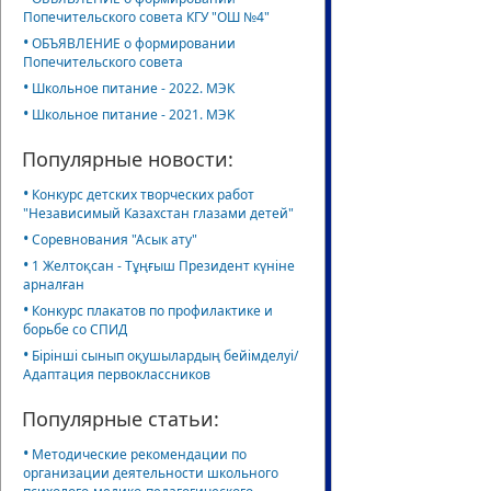
Попечительского совета КГУ "ОШ №4"
•
ОБЪЯВЛЕНИЕ о формировании
Попечительского совета
•
Школьное питание - 2022. МЭК
•
Школьное питание - 2021. МЭК
Популярные новости:
•
Конкурс детских творческих работ
"Независимый Казахстан глазами детей"
•
Соревнования "Асык ату"
•
1 Желтоқсан - Тұңғыш Президент күніне
арналған
•
Конкурс плакатов по профилактике и
борьбе со СПИД
•
Бірінші сынып оқушылардың бейімделуі/
Адаптация первоклассников
Популярные статьи:
•
Методические рекомендации по
организации деятельности школьного