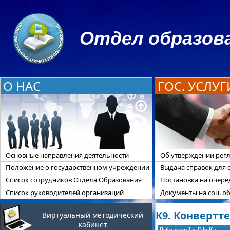
Отдел образова
О НАС
ГОС. УСЛУГ
Основные направления деятельности
Об утверждении регл
Положение о государственном учреждении
Выдача справок для 
Список сотрудников Отдела Образования
Постановка на очер
Список руководителей организаций
Документы на соц. о
К9. Конвертт
Виртуальный методический
кабинет
Вебмастер Lis-Edu.Kz