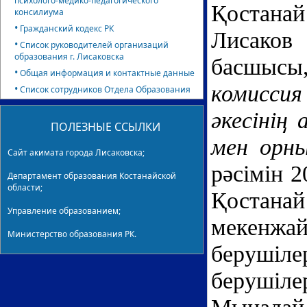
психолого-медико-педагогического
Қостана
консилиума
•
Гражданский кодекс РК
Лисаков
•
Список руководителей организаций
образования г. Лисаковска
басшысы
•
Общая информация и контактные данные
комисси
•
Список сотрудников Отдела Образования
әкесінің
ПОЛЕЗНЫЕ ССЫЛКИ
мен орны
Сайт акимата города Лисаковска;
рәсімін 
Департамент образования Костанайской
области;
Қостана
Управление образованием;
мекенжай
Министерство образования РК.
берушіле
берушіле