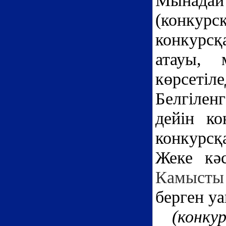
Мынадай
(конкурс
конкурсқ
атауы, 
көрсетіле
Белгілен
дейін ко
конкурсқа
Жеке кә
Камысты 
берген уа
(конку