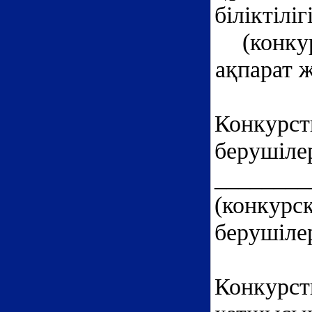
біліктілі
(конку
ақпарат 
Конкурст
беруш
________
(конкурс
берушіле
Конкурст