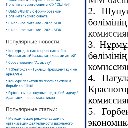
Попечительского совета КГУ "ОШ №4"
2.
Шунук
•
ОБЪЯВЛЕНИЕ о формировании
Попечительского совета
бөлімін
•
Школьное питание - 2022. МЭК
•
Школьное питание - 2021. МЭК
комиссия
Популярные новости:
3
.
Нұрмұ
•
Конкурс детских творческих работ
бөліміні
"Независимый Казахстан глазами детей"
•
Соревнования "Асык ату"
комиссия
•
1 Желтоқсан - Тұңғыш Президент күніне
арналған
4.
Нагул
•
Конкурс плакатов по профилактике и
борьбе со СПИД
Красного
•
Бірінші сынып оқушылардың бейімделуі/
комиссия
Адаптация первоклассников
Популярные статьи:
5. Горб
•
Методические рекомендации по
экономи
организации деятельности школьного