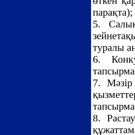
өткен қа
парақта);
5. Салы
зейнетақ
туралы а
6. Конк
тапсырма
7. Мәзір
қызметте
тапсырма 
8. Раста
құжатта