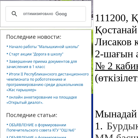
111200, 
Қостанай
Последние новости:
Лисаков 
•
Начало работы "Малышкиной школы"
2-шағын а
•
Старт акции "Дорога в школу"
•
Завершение приема документов для
№ 2 каби
зачисления в 1 класс
•
Итоги II Республиканского дистанционного
(өткізіле
чемпионата по робототехнике и
программированию среди дошкольников
«Жас ғарышкер»
•
онлайн анкетирование на площадке
«Открытый диалог».
Мынадай 
Последние статьи:
1
.
Бурдык
•
ОБЪЯВЛЕНИЕ о формировании
Попечительского совета КГУ "ОШ №6"
ММ басшы
•
ОБЪЯВЛЕНИЕ о формировании