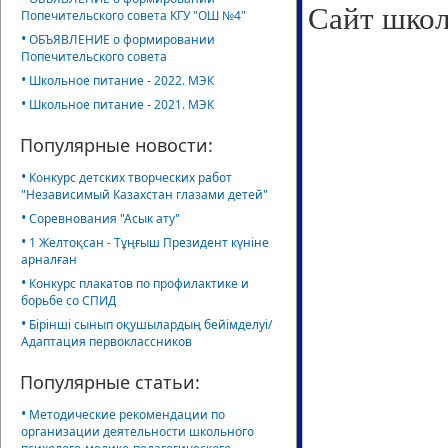
Сайт шко
Попечительского совета КГУ "ОШ №4"
•
ОБЪЯВЛЕНИЕ о формировании
Попечительского совета
•
Школьное питание - 2022. МЭК
•
Школьное питание - 2021. МЭК
Популярные новости:
•
Конкурс детских творческих работ
"Независимый Казахстан глазами детей"
•
Соревнования "Асык ату"
•
1 Желтоқсан - Тұңғыш Президент күніне
арналған
•
Конкурс плакатов по профилактике и
борьбе со СПИД
•
Бірінші сынып оқушылардың бейімделуі/
Адаптация первоклассников
Популярные статьи:
•
Методические рекомендации по
организации деятельности школьного