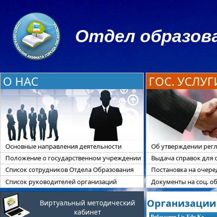
Отдел образова
О НАС
ГОС. УСЛУГ
Основные направления деятельности
Об утверждении регл
Положение о государственном учреждении
Выдача справок для 
Список сотрудников Отдела Образования
Постановка на очер
Список руководителей организаций
Документы на соц. о
Организации 
Виртуальный методический
кабинет
Вебмастер Lis-Edu.Kz