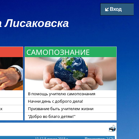
Вход
 Лисаковска
САМОПОЗНАНИЕ
В помощь учителю самопознания
Начни день с доброго дела!
ах
Призвание быть учителем жизни
"Добро во благо детям!"
15:12 8 января 2018 г.
Просмотров:
2476