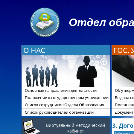
Отдел обра
О НАС
ГОС.
Основные направления деятельности
Об утверж
Положение о государственном учреждении
Выдача с
Список сотрудников Отдела Образования
Постанов
Список руководителей организаций
Документы
3. Дог
Виртуальный методический
кабинет
Вебмастер L