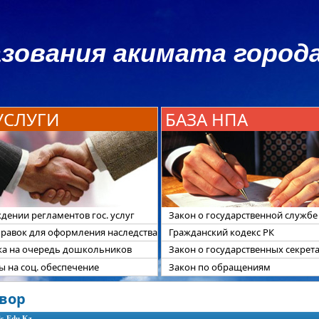
зования акимата города
 УСЛУГИ
БАЗА НПА
дении регламентов гос. услуг
Закон о государственной службе
правок для оформления наследства
Гражданский кодекс РК
ка на очередь дошкольников
Закон о государственных секрет
 на соц. обеспечение
Закон по обращениям
овор
is-Edu.Kz