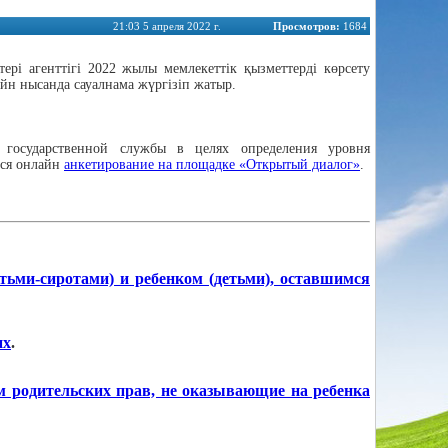
21:03 5 апреля 2022 г.
Просмотров:
1684
рі агенттігі 2022 жылы мемлекеттік қызметтерді көрсету
йн нысанда сауалнама жүргізіп жатыр.
 государственной службы в целях определения уровня
тся онлайн
анкетирование на площадке «Открытый диалог»
.
етьми-сиротами) и ребенком (детьми), оставшимся
их
.
 родительских прав, не оказывающие на ребенка