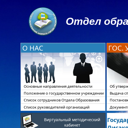
Отдел обра
О НАС
ГОС.
Основные направления деятельности
Об утверж
Положение о государственном учреждении
Выдача с
Список сотрудников Отдела Образования
Постанов
Список руководителей организаций
Документы
Госуда
Виртуальный методический
кабинет
Лисак