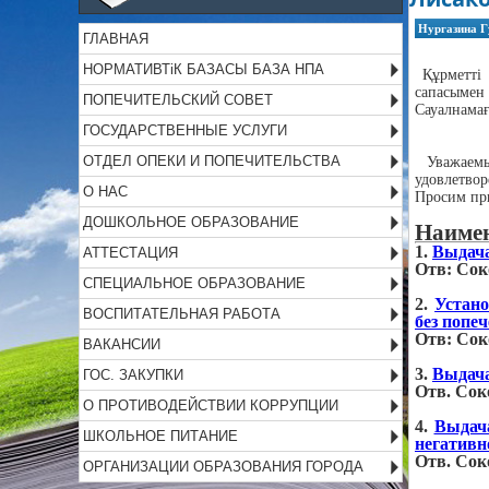
Нургазина Г
ГЛАВНАЯ
НОРМАТИВТіК БАЗАСЫ БАЗА НПА
Құрметті 
сапасымен 
ПОПЕЧИТЕЛЬСКИЙ СОВЕТ
Сауалнамағ
ГОСУДАРСТВЕННЫЕ УСЛУГИ
ОТДЕЛ ОПЕКИ И ПОПЕЧИТЕЛЬСТВА
Уважаемые
удовлетвор
О НАС
Просим при
ДОШКОЛЬНОЕ ОБРАЗОВАНИЕ
Наимен
1.
Выдача
АТТЕСТАЦИЯ
Отв: Соко
СПЕЦИАЛЬНОЕ ОБРАЗОВАНИЕ
2.
Устано
ВОСПИТАТЕЛЬНАЯ РАБОТА
без попе
Отв: Соко
ВАКАНСИИ
3.
Выдача
ГОС. ЗАКУПКИ
Отв. Соко
О ПРОТИВОДЕЙСТВИИ КОРРУПЦИИ
4.
Выдача
ШКОЛЬНОЕ ПИТАНИЕ
негативн
Отв. Соко
ОРГАНИЗАЦИИ ОБРАЗОВАНИЯ ГОРОДА