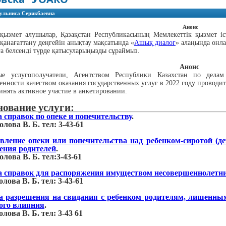
ульниса Серикбаевна
Анонс
қызмет алушылар, Қазақстан Республикасының Мемлекеттік қызмет істе
қанағаттану деңгейін анықтау мақсатында «
Ашық диалог
» алаңында онла
а белсенді түрде қатысуларыңызды сұраймыз.
Анонс
 услугополучатели, Агентством Республики Казахстан по делам
енности качеством оказания государственных услуг в 2022 году проводи
нять активное участие в анкетировании.
ование услуги:
 справок по опеке и попечительству
.
лова В. Б. тел: 3-43-61
вление опеки или попечительства над ребенком-сиротой (д
чения родителей
.
лова В. Б. тел:3-43-61
 справок для распоряжения имуществом несовершеннолетн
лова В. Б. тел: 3-43-61
 разрешения на свидания с ребенком родителям, лишенным
ого влияния
.
лова В. Б. тел: 3-43 61