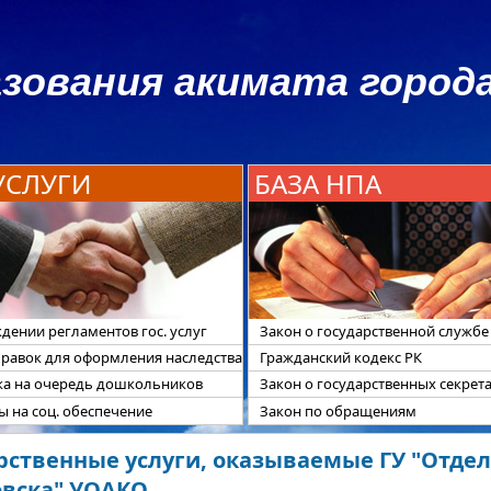
зования акимата города
 УСЛУГИ
БАЗА НПА
дении регламентов гос. услуг
Закон о государственной службе
правок для оформления наследства
Гражданский кодекс РК
ка на очередь дошкольников
Закон о государственных секрет
 на соц. обеспечение
Закон по обращениям
рственные услуги, оказываемые ГУ "Отдел
овска" УОАКО