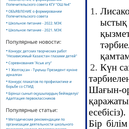
Попечительского совета КГУ "ОШ №4"
Лисако
•
ОБЪЯВЛЕНИЕ о формировании
Попечительского совета
ыстық
•
Школьное питание - 2022. МЭК
•
Школьное питание - 2021. МЭК
қызм
Популярные новости:
тәрбие
•
Конкурс детских творческих работ
қамтам
"Независимый Казахстан глазами детей"
•
Соревнования "Асык ату"
Күн са
•
1 Желтоқсан - Тұңғыш Президент күніне
арналған
тәрбиеле
•
Конкурс плакатов по профилактике и
борьбе со СПИД
Шағын-о
•
Бірінші сынып оқушылардың бейімделуі/
қаражаты
Адаптация первоклассников
Популярные статьи:
есебісіз).
•
Методические рекомендации по
Бір білі
организации деятельности школьного