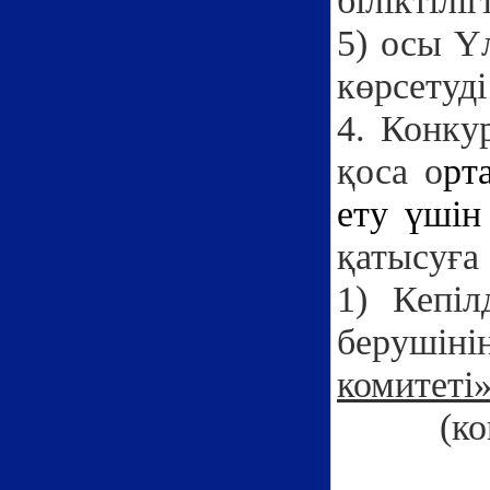
біліктілі
5) осы Ү
көрсетуд
4. Конку
қоса о
рт
ету үшін
қатысуға 
1) Кепі
берушін
комитеті
(к