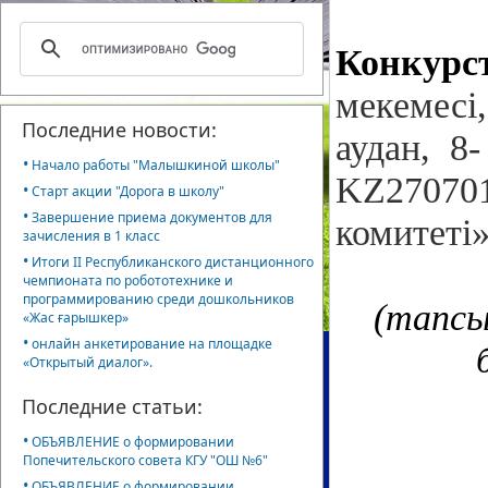
Конкурс
мекемесі
Последние новости:
аудан, 8
•
Начало работы "Малышкиной школы"
KZ27070
•
Старт акции "Дорога в школу"
•
Завершение приема документов для
комитет
зачисления в 1 класс
•
Итоги II Республиканского дистанционного
чемпионата по робототехнике и
программированию среди дошкольников
(тапсы
«Жас ғарышкер»
•
онлайн анкетирование на площадке
«Открытый диалог».
Последние статьи:
•
ОБЪЯВЛЕНИЕ о формировании
Попечительского совета КГУ "ОШ №6"
•
ОБЪЯВЛЕНИЕ о формировании