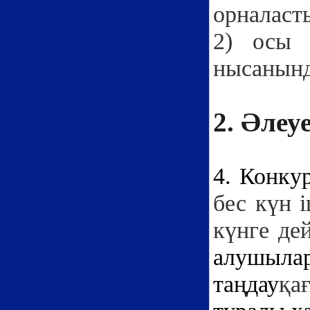
орналаст
2) осы 
нысанында
2. Әлеу
4. Конку
бес күн і
күнге де
алушылар
таңдау
қа