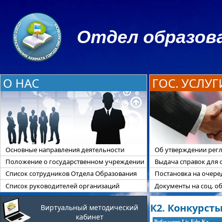
Отдел образова
О НАС
ГОС. УСЛУГ
Основные направления деятельности
Об утверждении регл
Положение о государственном учреждении
Выдача справок для 
Список сотрудников Отдела Образования
Постановка на очер
Список руководителей организаций
Документы на соц. о
К2. Конкурст
Виртуальный методический
кабинет
Вебмастер Lis-Edu.Kz