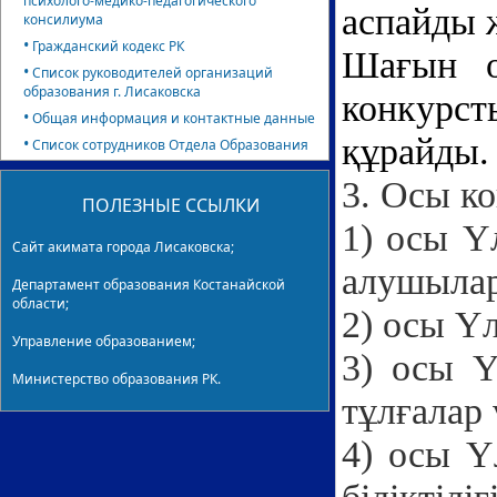
психолого-медико-педагогического
аспайды 
консилиума
•
Гражданский кодекс РК
Шағын о
•
Список руководителей организаций
образования г. Лисаковска
конкурст
•
Общая информация и контактные данные
құрайды.
•
Список сотрудников Отдела Образования
3. Осы к
ПОЛЕЗНЫЕ ССЫЛКИ
1) осы Ү
Сайт акимата города Лисаковска;
алушылар
Департамент образования Костанайской
области;
2) осы Ү
Управление образованием;
3) осы Ү
Министерство образования РК.
тұлғалар 
4) осы Ү