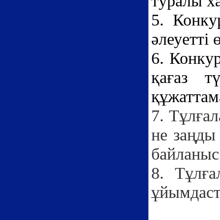
туралы х
5. Конку
әлеуетті 
6. Конку
қағаз т
құжаттам
7. Тұлғал
не заңды 
байланыс
8. Тұлға
ұйымдаст