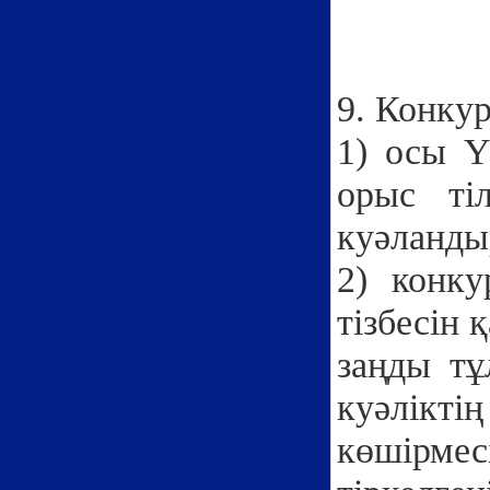
9. Конкур
1) осы Ү
орыс ті
куәланды
2) конку
тізбесін 
заңды тұ
куәлікті
көшірмесі