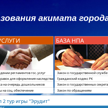
зования акимата города
 УСЛУГИ
БАЗА НПА
дении регламентов гос. услуг
Закон о государственной службе
правок для оформления наследства
Гражданский кодекс РК
ка на очередь дошкольников
Закон о государственных секрет
 на соц. обеспечение
Закон по обращениям
 2 тур игры "Эрудит"
Ю.С.