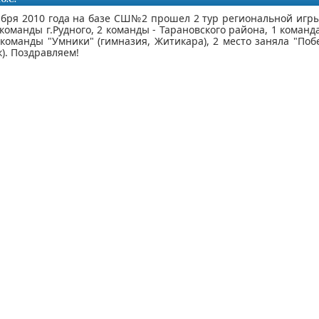
я 2010 года на базе СШ№2 прошел 2 тур региональной игры "
 команды г.Рудного, 2 команды - Тарановского района, 1 коман
у команды "Умники" (гимназия, Житикара), 2 место заняла "Поб
). Поздравляем!