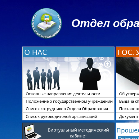
Отдел обра
О НАС
ГОС.
Основные направления деятельности
Об утверж
Положение о государственном учреждении
Выдача с
Список сотрудников Отдела Образования
Постанов
Список руководителей организаций
Документы
Прошел
Виртуальный методический
кабинет
Трафимова 