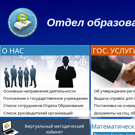
Отдел образова
О НАС
ГОС. УСЛУГ
Основные направления деятельности
Об утверждении регл
Положение о государственном учреждении
Выдача справок для 
Список сотрудников Отдела Образования
Постановка на очер
Список руководителей организаций
Документы на соц. о
Математически
Виртуальный методический
кабинет
Нургазина Гульниса Сери