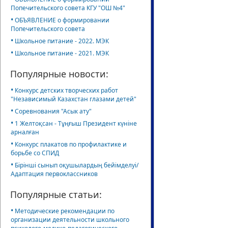
Попечительского совета КГУ "ОШ №4"
•
ОБЪЯВЛЕНИЕ о формировании
Попечительского совета
•
Школьное питание - 2022. МЭК
•
Школьное питание - 2021. МЭК
Популярные новости:
•
Конкурс детских творческих работ
"Независимый Казахстан глазами детей"
•
Соревнования "Асык ату"
•
1 Желтоқсан - Тұңғыш Президент күніне
арналған
•
Конкурс плакатов по профилактике и
борьбе со СПИД
•
Бірінші сынып оқушылардың бейімделуі/
Адаптация первоклассников
Популярные статьи:
•
Методические рекомендации по
организации деятельности школьного