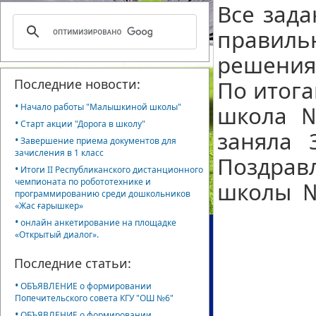
Все зада
правиль
решения
Последние новости:
По итог
•
Начало работы "Малышкиной школы"
школа №
•
Старт акции "Дорога в школу"
заняла 3
•
Завершение приема документов для
зачисления в 1 класс
Поздрав
•
Итоги II Республиканского дистанционного
чемпионата по робототехнике и
школы 
программированию среди дошкольников
«Жас ғарышкер»
•
онлайн анкетирование на площадке
«Открытый диалог».
Последние статьи:
•
ОБЪЯВЛЕНИЕ о формировании
Попечительского совета КГУ "ОШ №6"
•
ОБЪЯВЛЕНИЕ о формировании